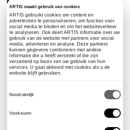
Coördinator ARTIS-Cirkel
ARTIS maakt gebruik van cookies
ARTIS gebruikt cookies om content en
advertenties te personaliseren, om functies voor
Er zijn verschillende mogelijkheden
social media te bieden en om het websiteverkeer
om je lidmaatschap in te vullen. Voor
te analyseren. Ook deelt ARTIS informatie over uw
meer informatie kun je hieronder de
gebruik van de website met partners voor social
media, adverteren en analyse. Deze partners
brochure bekijken. Heb je vragen?
kunnen gegevens combineren met andere
Neem contact op via cirkel@artis.nl
informatie die u heeft verstrekt of die zijn
of 020 - 52 33 533.
verzameld op basis van uw gebruik van hun
services. U gaat akkoord met cookies als u de
website blijft gebruiken.
download de brochure
Om
Toestemmingsselectie
deze
Noodzakelijk
video
te
kunnen
Voorkeuren
zien
moet