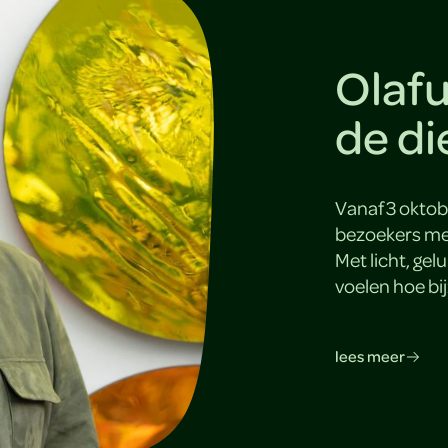
Olafu
de di
Vanaf 3 okto
bezoekers mee
Met licht, gel
voelen hoe bi
lees meer