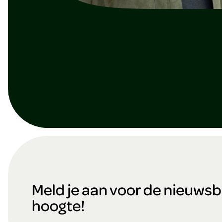
F
o
Meld je aan voor de nieuwsbri
hoogte!