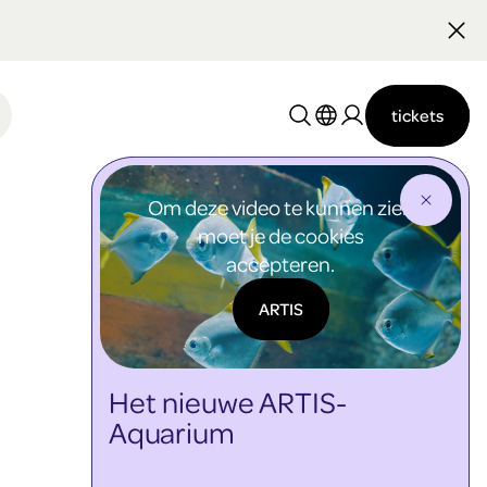
Nederlands
English
tickets
Om deze video te kunnen zien
moet je de cookies
accepteren.
ARTIS
Het nieuwe ARTIS-
Aquarium