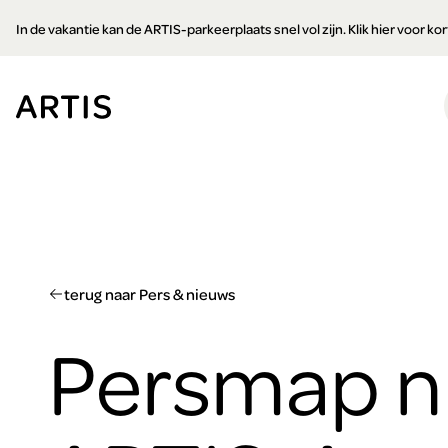
Ga naar
In de vakantie kan de ARTIS-parkeerplaats snel vol zijn. Klik hier voor k
content
Ga
naar
zoeken
Ga
naar
footer
terug naar Pers & nieuws
Persmap n