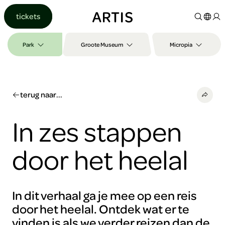
Ga naar
tickets
content
Ga
naar
Park
Groote Museum
Micropia
zoeken
Ga
naar
footer
terug naar...
In zes stappen
door het heelal
In dit verhaal ga je mee op een reis
door het heelal. Ontdek wat er te
vinden is als we verder reizen dan de