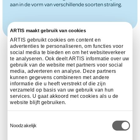
aan in de vorm van verschillende soorten straling.
ARTIS maakt gebruik van cookies
ARTIS gebruikt cookies om content en
advertenties te personaliseren, om functies voor
social media te bieden en om het websiteverkeer
te analyseren. Ook deelt ARTIS informatie over uw
Stap 4: Tussen de sterren
gebruik van de website met partners voor social
media, adverteren en analyse. Deze partners
kunnen gegevens combineren met andere
De eerste ster die je kan tegenkomen als je ons
informatie die u heeft verstrekt of die zijn
verzameld op basis van uw gebruik van hun
zonnestelsel verlaat is Proxima Centauri. Het licht van
services. U gaat akkoord met cookies als u de
de zon bereikt ons in 8 minuten. Het licht van Proxima
website blijft gebruiken.
Centauri doet daar 4 jaar over. Hij is dus 4 lichtjaar ver.
En als wij naar die ster toe willen? Het snelste
ruimtevaartuig tot nu toe (60.000 kilometer per uur)
Toestemmingsselectie
zou er bijna 75.000 jaar over doen. Er zijn al duizenden
Noodzakelijk
exoplaneten ontdekt.