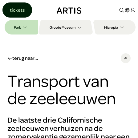
Ga naar
tickets
content
Ga
naar
Park
Groote Museum
Micropia
zoeken
Ga
naar
footer
terug naar...
Transport van
de zeeleeuwen
De laatste drie Californische
zeeleeuwen verhuizen na de
zomervakantie gezamenlijk naar een