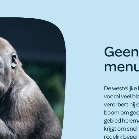
Geen 
menu 
De westelijke 
vooral veel bl
verorbert hij 
boom om goed 
gebied helema
krijgt om snel
redelijk beper