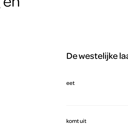
g en
De westelijke la
eet
komt uit