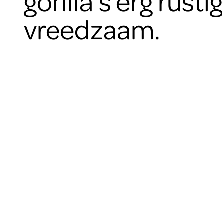
gorilla's erg rusti
vreedzaam.