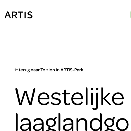
Ga naar
content
Ga
naar
zoeken
Ga
naar
footer
terug naar Te zien in ARTIS-Park
Westelijke
laaglandgor