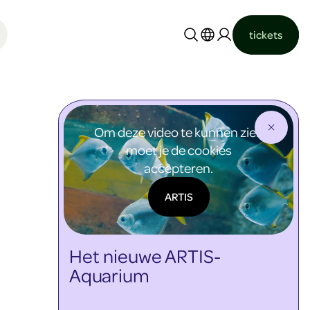
tickets
Nederlands
English
Om deze video te kunnen zien
moet je de cookies
accepteren.
ARTIS
Het nieuwe ARTIS-
Aquarium