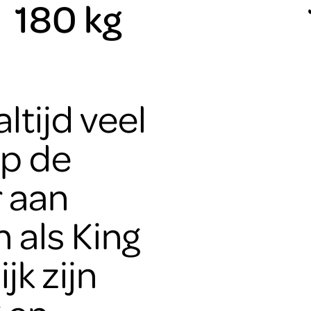
180 kg
ltijd veel
op de
 aan
n als King
jk zijn