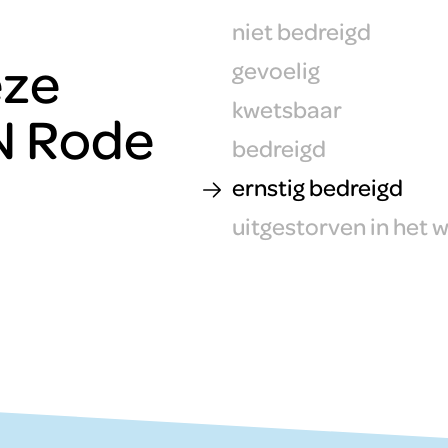
niet bedreigd
eze
gevoelig
kwetsbaar
N Rode
bedreigd
ernstig bedreigd
uitgestorven in het w