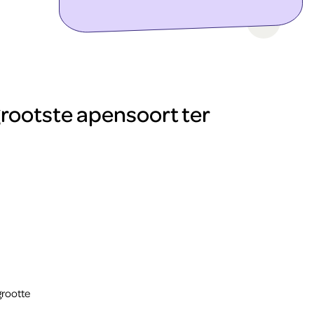
ontdek meer
 grootste apensoort ter
grootte