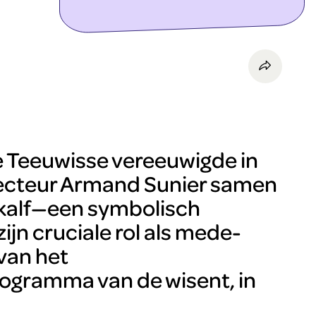
ontdek meer
e Teeuwisse vereeuwigde in
ecteur Armand Sunier samen
kalf—een symbolisch
ijn cruciale rol als mede-
 van het
gramma van de wisent, in