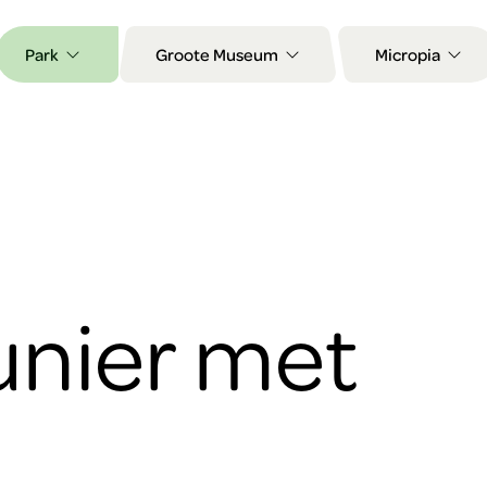
Park
Groote Museum
Micropia
Sunier met