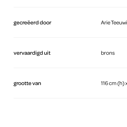
gecreëerd door
Arie Teeuw
vervaardigd uit
brons
grootte van
116 cm (h) 