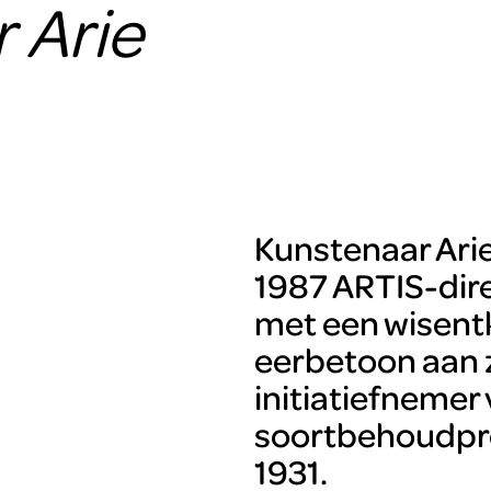
 Arie
Kunstenaar Ari
1987 ARTIS-dir
met een wisent
eerbetoon aan z
initiatiefnemer
soortbehoudpro
1931.