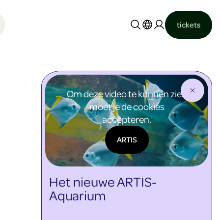
tickets
Nederlands
English
Om deze video te kunnen zien
moet je de cookies
accepteren.
ARTIS
Het nieuwe ARTIS-
Aquarium