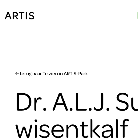
Ga naar
content
Ga
naar
zoeken
Ga
naar
footer
terug naar Te zien in ARTIS-Park
Dr. A.L.J. 
wisentkalf