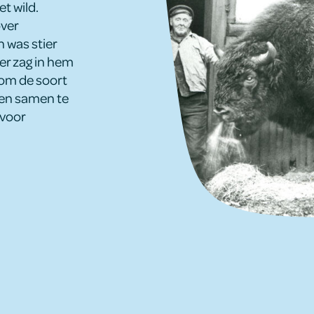
et wild.
over
 was stier
ier zag in hem
om de soort
oen samen te
 voor