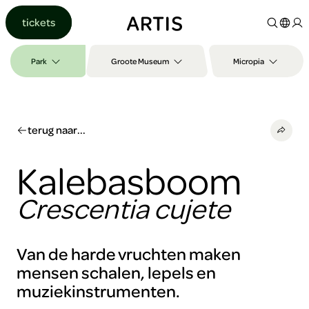
Ga naar
tickets
content
Ga
naar
Park
Groote Museum
Micropia
zoeken
Ga
naar
footer
terug naar...
Kalebasboom
Crescentia cujete
Van de harde vruchten maken
mensen schalen, lepels en
muziekinstrumenten.