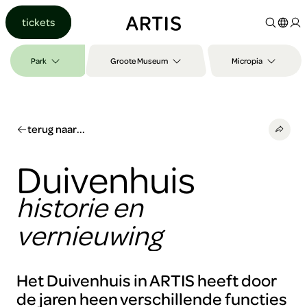
Ga naar
tickets
content
Ga
naar
Park
Groote Museum
Micropia
zoeken
Ga
naar
footer
terug naar...
Duivenhuis
historie en
vernieuwing
Het Duivenhuis in ARTIS heeft door
de jaren heen verschillende functies