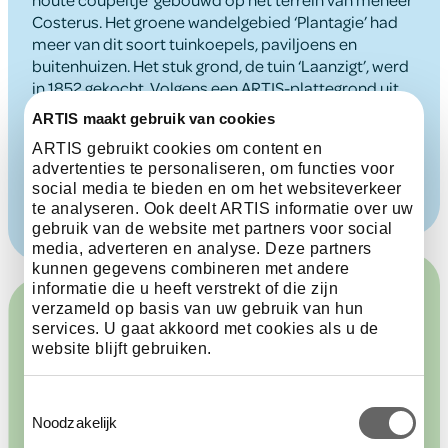
Costerus. Het groene wandelgebied ‘Plantagie’ had
meer van dit soort tuinkoepels, paviljoens en
buitenhuizen. Het stuk grond, de tuin ‘Laanzigt’, werd
in 1852 gekocht. Volgens een ARTIS-plattegrond uit
1854 werd het gebouw toen gebruikt als bergloods.
ARTIS maakt gebruik van cookies
Tussen 1872 en 1875 werd het verbouwd tot
ARTIS gebruikt cookies om content en
Duivenhuis, waar men sier- en postduiven kon zien.
advertenties te personaliseren, om functies voor
social media te bieden en om het websiteverkeer
te analyseren. Ook deelt ARTIS informatie over uw
gebruik van de website met partners voor social
media, adverteren en analyse. Deze partners
kunnen gegevens combineren met andere
informatie die u heeft verstrekt of die zijn
verzameld op basis van uw gebruik van hun
services. U gaat akkoord met cookies als u de
website blijft gebruiken.
Verschillende
Toestemmingsselectie
Noodzakelijk
functies