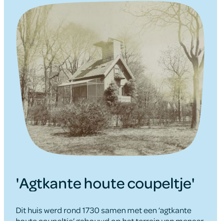
'Agtkante houte coupeltje'
Dit huis werd rond 1730 samen met een ‘agtkante
houte coupeltje’ gebouwd op het terrein van meneer