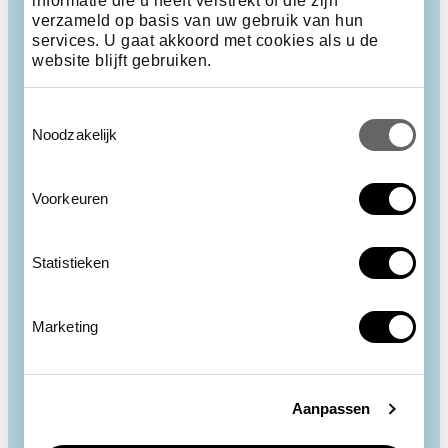
informatie die u heeft verstrekt of die zijn
verzameld op basis van uw gebruik van hun
services. U gaat akkoord met cookies als u de
website blijft gebruiken.
Toestemmingsselectie
Noodzakelijk
Voorkeuren
Statistieken
De allerlaatste quagga
Marketing
Tot 1920 werd de benedenverdieping van de
bibliotheek gebruikt als stal voor zebra's en paarden.
Op 12 augustus 1883 stierf hier een quagga, een
ondersoort van de steppezebra. De merrie,
Aanpassen
herkenbaar aan haar nootbruine lijf met strepen op