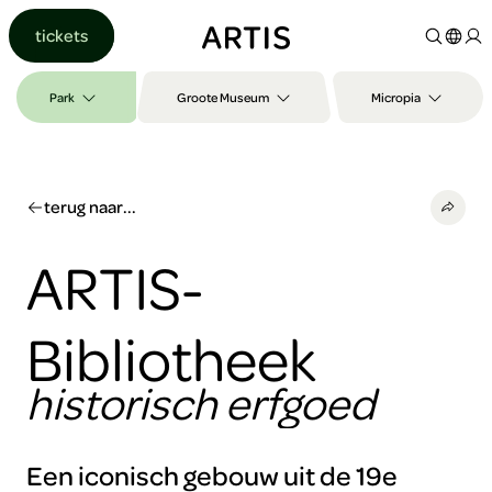
Ga naar
tickets
content
Ga
naar
Park
Groote Museum
Micropia
zoeken
Ga
naar
footer
terug naar...
ARTIS-
Bibliotheek
historisch erfgoed
Een iconisch gebouw uit de 19e