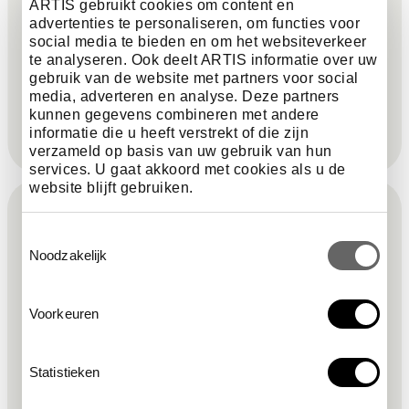
ARTIS gebruikt cookies om content en
hadden bij een paradijs? Volg de NATUURlijke helden
advertenties te personaliseren, om functies voor
expeditie en eindig in het planetarium. Hoe ziet jouw
social media te bieden en om het websiteverkeer
paradijs eruit? Help met het schilderen van het
te analyseren. Ook deelt ARTIS informatie over uw
nieuwe Aardse Paradijs!
gebruik van de website met partners voor social
media, adverteren en analyse. Deze partners
kunnen gegevens combineren met andere
informatie die u heeft verstrekt of die zijn
verzameld op basis van uw gebruik van hun
services. U gaat akkoord met cookies als u de
F
website blijft gebruiken.
Meld je aan voor de nieuwsbrief &
o
Toestemmingsselectie
blijf op de hoogte!
Noodzakelijk
o
Voorkeuren
verplicht veld
voornaam
*
t
Statistieken
verplicht veld
nieuwsbrief
*
e