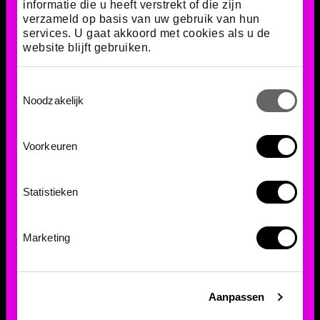
informatie die u heeft verstrekt of die zijn
verzameld op basis van uw gebruik van hun
services. U gaat akkoord met cookies als u de
website blijft gebruiken.
Toestemmingsselectie
Noodzakelijk
In je achtertuin
Voorkeuren
Wie weet heb je R. emersonii al eens ontmoet,
Statistieken
zonder het te weten. De schimmel komt voor in
composthopen. Daar stijgt de temperatuur flink,
soms tot wel 70 graden, waardoor hij zich daar
Marketing
prima thuis voelt. Terwijl jij tuinafval weggooit, bouwt
deze microbe rustig aan zijn warme, voedzame
leefomgeving.
Aanpassen