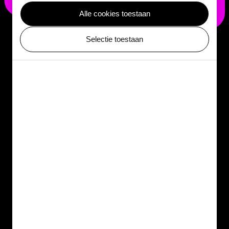
Alle cookies toestaan
Selectie toestaan
Kom kijken naar Rasamsonia
emersonii
Benieuwd hoe deze hitteliefhebber eruitziet onder de
microscoop? Bezoek ARTIS-Micropia en ontdek
Rasamsonia emersonii
– én vele andere microben die
op verrassende plekken leven en grootse rollen
vervullen in onze wereld.
Rasamsonia emersonii is slechts één van de vele
microben die in ARTIS-Micropia te zien zijn. Elk van
deze microscopische organismen speelt een eigen,
unieke rol in de wereld. Kom langs en ontdek ze
allemaal!