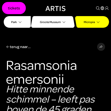
Ga naar
tickets
content
Ga
naar
Park
Groote Museum
Micropia
zoeken
Ga
naar
footer
terug naar...
Rasamsonia
emersonii
Hitte minnende
schimmel – leeft pas
boven de 45 graden