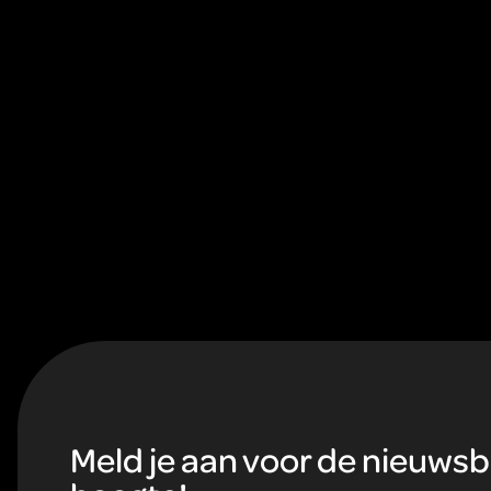
F
o
Meld je aan voor de nieuwsbri