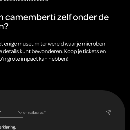
ium camemberti zelf onder de
n?
et enige museum ter wereld waar je microben
te details kunt bewonderen. Koop je tickets en
zo'n grote impact kan hebben!
ld
*
verplicht veld
e-mailadres
*
rklaring.