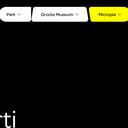
Park
Groote Museum
Micropia
ti