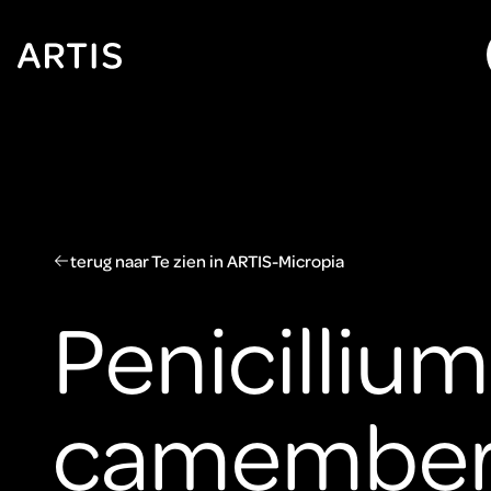
Ga naar
content
Ga
naar
zoeken
Ga
naar
footer
terug naar Te zien in ARTIS-Micropia
Penicillium
camember