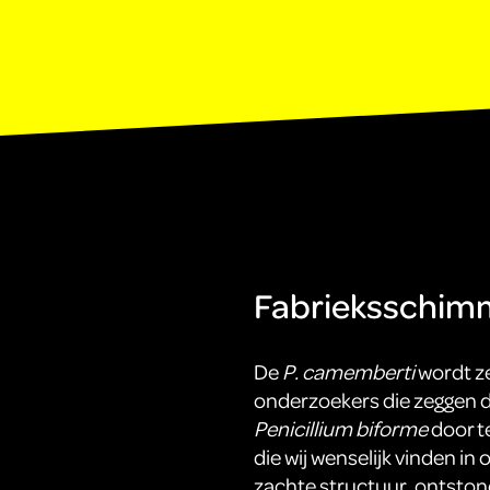
Fabrieksschim
De
P. camemberti
wordt ze
onderzoekers die zeggen d
Penicillium biforme
door t
die wij wenselijk vinden in 
zachte structuur, ontston