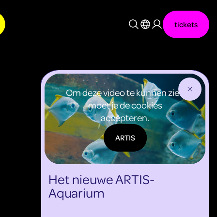
tickets
Nederlands
English
Om deze video te kunnen zien
moet je de cookies
accepteren.
ARTIS
Het nieuwe ARTIS-
Aquarium