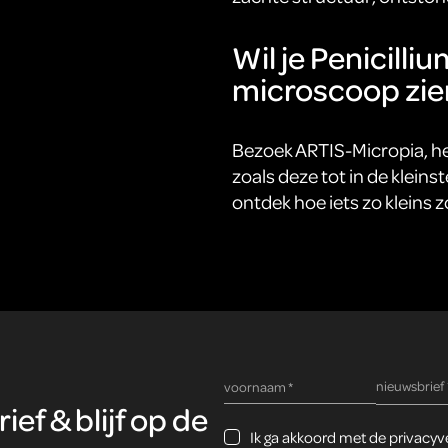
Wil je Penicill
microscoop zie
Bezoek ARTIS-Micropia, h
zoals deze tot in de kleins
ontdek hoe iets zo kleins 
verplicht ve
nieuwsbrief
verplicht veld
voornaam
*
ef & blijf op de
Ik ga akkoord met de privacyve