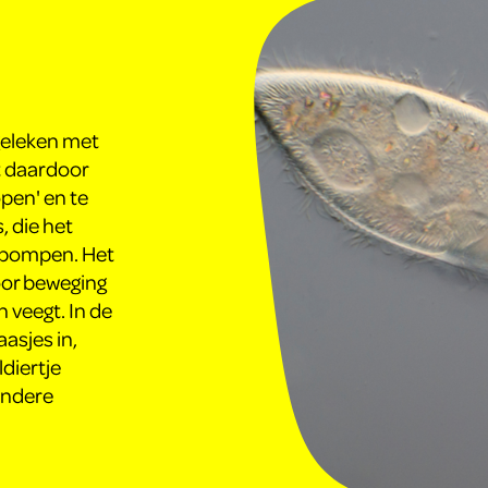
rgeleken met
kt daardoor
open' en te
, die het
n pompen. Het
door beweging
n veegt. In de
aasjes in,
diertje
 andere