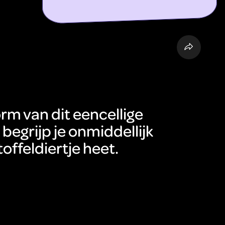
ontdek meer
orm van dit eencellige
 begrijp je onmiddellijk
offeldiertje heet.