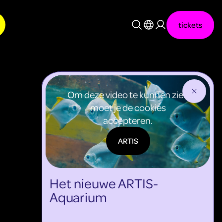
tickets
Nederlands
English
Om deze video te kunnen zien
moet je de cookies
accepteren.
ARTIS
Het nieuwe ARTIS-
Aquarium