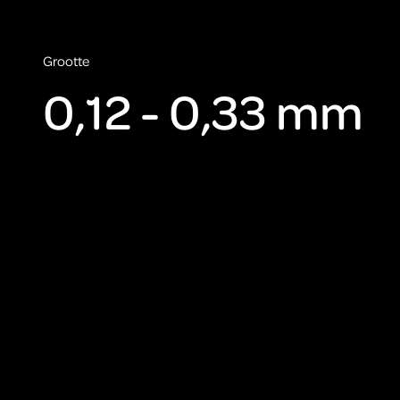
de
cookies
Grootte
accepteren.
0,12 - 0,33 mm
ARTIS