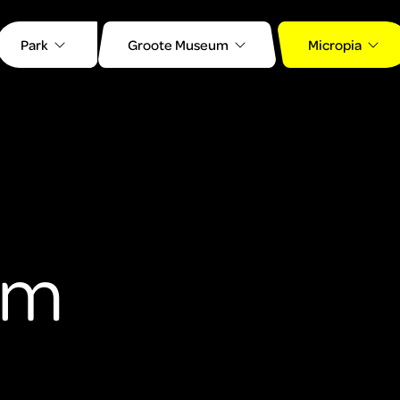
Park
Groote Museum
Micropia
um