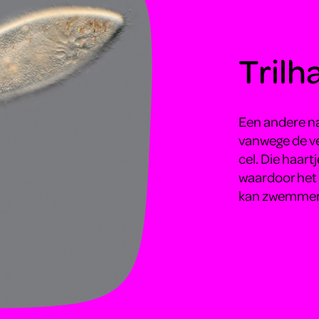
Trilh
Een andere naa
vanwege de vel
cel. Die haart
waardoor het p
kan zwemme