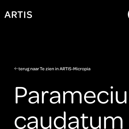
Ga naar
content
Ga
naar
zoeken
Ga
naar
footer
terug naar Te zien in ARTIS-Micropia
Parameci
caudatum