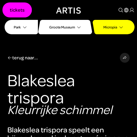
Ga naar
tickets
content
Ga
naar
Park
Groote Museum
Micropia
zoeken
Ga
naar
footer
terug naar...
Blakeslea
trispora
Kleurrijke schimmel
Blakeslea trispora speelt een