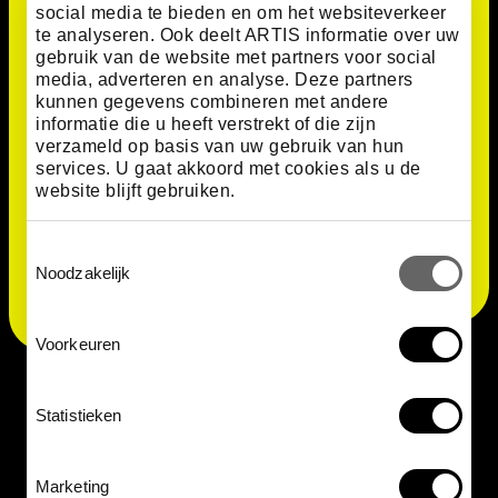
social media te bieden en om het websiteverkeer
De oranje kleurstof lycopeen is niet alleen belangrijk
te analyseren. Ook deelt ARTIS informatie over uw
gebruik van de website met partners voor social
voor Blakeslea trispora, maar speelt ook een rol in
media, adverteren en analyse. Deze partners
ons dagelijks leven. Deze kleurstof komt van nature
kunnen gegevens combineren met andere
voor in tomaten, watermeloenen en andere
informatie die u heeft verstrekt of die zijn
vruchten. In de voedingsmiddelenindustrie wordt
verzameld op basis van uw gebruik van hun
lycopeen gebruikt als een milieuvriendelijk
services. U gaat akkoord met cookies als u de
alternatief voor kunstmatige kleurstoffen. Dankzij
website blijft gebruiken.
zijn natuurlijke oorsprong en veiligheid is het een
populair ingrediënt in voedselproducten en dranken.
Toestemmingsselectie
Noodzakelijk
Voorkeuren
Statistieken
Kom Blakeslea trispora ontdekken
bij ARTIS-Micropia
Marketing