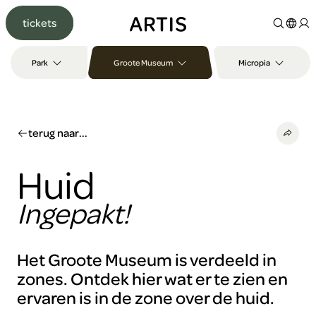
Ga naar
tickets
content
Ga
naar
Park
Groote Museum
Micropia
zoeken
Ga
naar
footer
terug naar...
Huid
Ingepakt!
Het Groote Museum is verdeeld in
zones. Ontdek hier wat er te zien en
Om
ervaren is in de zone over de huid.
deze