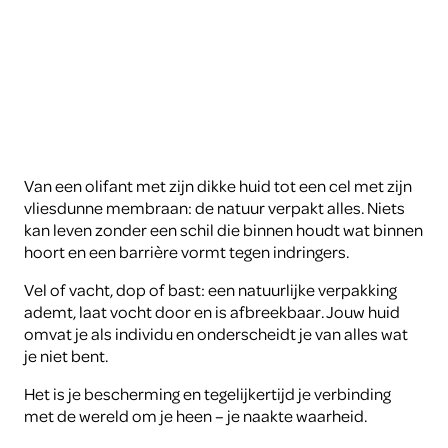
video
te
kunnen
zien
moet
je
de
cookies
accepteren.
Van een olifant met zijn dikke huid tot een cel met zijn
vliesdunne membraan: de natuur verpakt alles. Niets
ARTIS
kan leven zonder een schil die binnen houdt wat binnen
hoort en een barrière vormt tegen indringers.
Vel of vacht, dop of bast: een natuurlijke verpakking
ademt, laat vocht door en is afbreekbaar. Jouw huid
omvat je als individu en onderscheidt je van alles wat
je niet bent.
Het is je bescherming en tegelijkertijd je verbinding
met de wereld om je heen – je naakte waarheid.