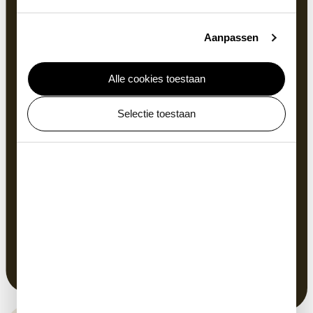
Aanpassen
Alle cookies toestaan
Nieuw jasje
Selectie toestaan
Een slang zijn huid groeit niet mee. Dit betekent dat
terwijl de slang zelf groeit, hij als ware uit zijn jasje
groeit. De slang maakt een nieuwe huid aan, met
grotere schubben zodat de huid beter past. Wanneer
de nieuwe huid klaar is, maakt de slang een vloeistof
aan om zo de oude huid in één keer los te laten. Wij
mensen vervellen ook, alleen gebeurt dit niet in een
keer of heel opvallend. Tenzij je verbrand bent.