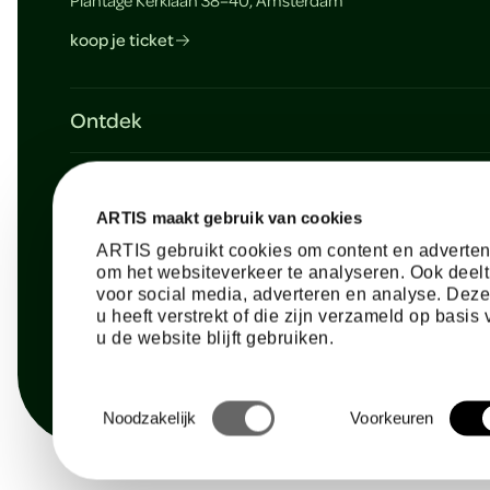
e
Plantage Kerklaan 38–40, Amsterdam
koop je ticket
r
Ontdek
Plan je bezoek
Over ARTIS
Bereikbaarheid & parkeren
ARTIS maakt gebruik van cookies
Werken bij
Nieuws uit ARTIS
Hulp nodig?
ARTIS gebruikt cookies om content en advertent
Pers
om het websiteverkeer te analyseren. Ook deelt
ARTIS-lidmaatschap
Contact & informatie
voor social media, adverteren en analyse. Dez
Geschiedenis
u heeft verstrekt of die zijn verzameld op basi
Zakelijke evenementen
Veelgestelde vragen
u de website blijft gebruiken.
Missie van ARTIS
Voor scholen
Gevonden voorwerpen
Steun ARTIS
Toestemmingsselectie
Noodzakelijk
Voorkeuren
Partners