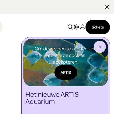
Nederlands
English
tickets
Om deze video te kunnen zien
moet je de cookies
accepteren.
ARTIS
Het nieuwe ARTIS-
Aquarium