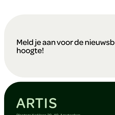
F
o
Meld je aan voor de nieuwsbri
hoogte!
o
t