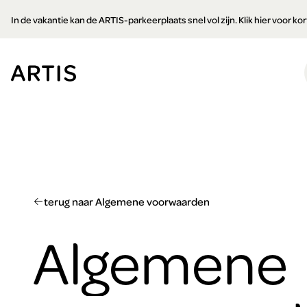
Ga naar
In de vakantie kan de ARTIS-parkeerplaats snel vol zijn. Klik hier voor k
content
Ga
naar
zoeken
Ga
naar
footer
terug naar Algemene voorwaarden
Algemene