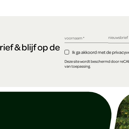
verplicht ve
nieuwsbrief
verplicht veld
voornaam
*
ef & blijf op de
Ik ga akkoord met de privacyve
Deze site wordt beschermd door reC
van toepassing.