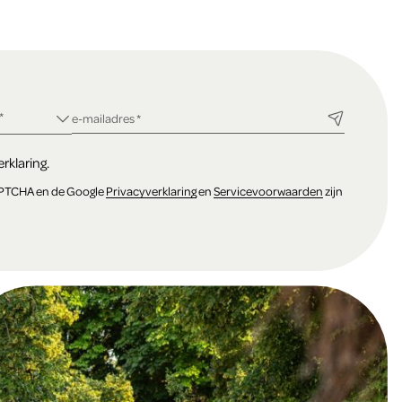
ld
*
verplicht veld
e-mailadres
*
rklaring.
APTCHA en de Google
Privacyverklaring
en
Servicevoorwaarden
zijn