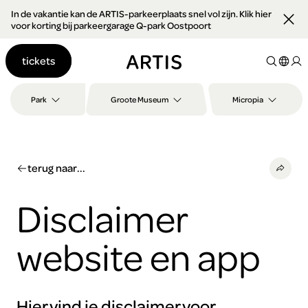
In de vakantie kan de ARTIS-parkeerplaats snel vol zijn. Klik hier
Ga naar
voor korting bij parkeergarage Q-park Oostpoort
content
Ga
tickets
naar
zoeken
Ga
Park
Groote Museum
Micropia
naar
footer
terug naar...
Disclaimer
website en app
Hier vind je disclaimer voor