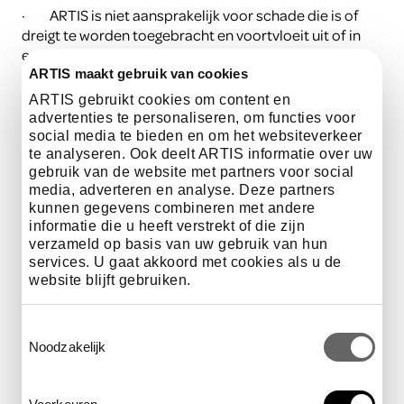
·
ARTIS is niet aansprakelijk voor schade die is of
dreigt te worden toegebracht en voortvloeit uit of in
enig opzicht verband houdt met het gebruik van de
website en/of app of met de onmogelijkheid de
ARTIS maakt gebruik van cookies
website en/of app te kunnen raadplegen;
ARTIS gebruikt cookies om content en
advertenties te personaliseren, om functies voor
·
ARTIS mag de website en de app naar eigen inzicht
social media te bieden en om het websiteverkeer
en op ieder door haar gewenst moment (laten)
te analyseren. Ook deelt ARTIS informatie over uw
veranderen of beëindigen, met of zonder
gebruik van de website met partners voor social
voorafgaande verwittiging. ARTIS is niet aansprakelijk
media, adverteren en analyse. Deze partners
voor de gevolgen van verandering of beëindiging;
kunnen gegevens combineren met andere
informatie die u heeft verstrekt of die zijn
·
Behoudens deze disclaimer is ARTIS niet
verzameld op basis van uw gebruik van hun
verantwoordelijk voor kenbaar aan de website en/of
services. U gaat akkoord met cookies als u de
app gekoppelde bestanden van derden. Koppeling
website blijft gebruiken.
houdt geen bekrachtiging van die bestanden in;
Toestemmingsselectie
·
Ongeautoriseerd of oneigenlijk gebruik van de
Noodzakelijk
website en/of app of de inhoud daarvan kan t.o.v.
ARTIS een inbreuk op intellectuele rechten, regelgeving
m.b.t. privacy, publicatie en/of communicatie in de