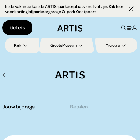
In de vakantie kan de ARTIS-parkeerplaats snel vol zijn. Klik hier
Ga naar
voor korting bij parkeergarage Q-park Oostpoort
content
Ga
tickets
naar
zoeken
Ga
Park
Groote Museum
Micropia
naar
footer
terug naar Zorg samen voor natuur
Jouw bijdrage
Betalen