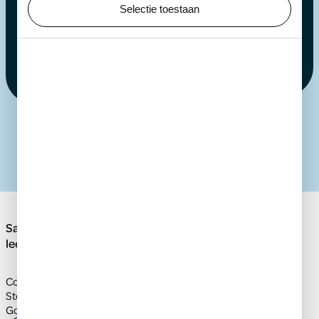
Selectie toestaan
Jouw bijdrage
Ik steun ARTIS met
Samen versterken we onze band met natuur, voor een
leefbare toekomst voor iedereen.
Contact & informatie
Steun ARTIS
Goed doel & stichting
Om deze