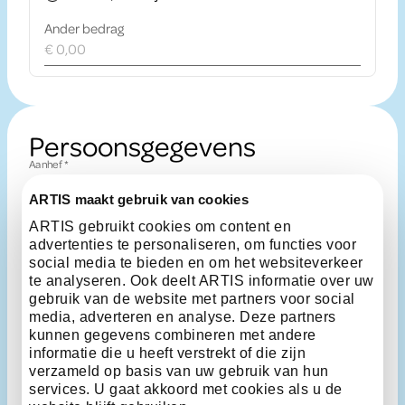
Ander bedrag
Persoonsgegevens
verplicht veld
Aanhef
*
ARTIS maakt gebruik van cookies
verplicht veld
Voornaam
*
ARTIS gebruikt cookies om content en
verplicht veld
Achternaam
*
advertenties te personaliseren, om functies voor
social media te bieden en om het websiteverkeer
verplicht veld
E-mailadres
*
te analyseren. Ook deelt ARTIS informatie over uw
Telefoonnummer
gebruik van de website met partners voor social
media, adverteren en analyse. Deze partners
Wil jij ARTIS nog iets meegeven?
kunnen gegevens combineren met andere
informatie die u heeft verstrekt of die zijn
verzameld op basis van uw gebruik van hun
Toestemming
Ik ga akkoord met de algemene voorwaarden
services. U gaat akkoord met cookies als u de
algemene voorwaarden
*