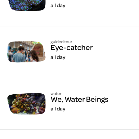
all day
guided tour
Eye-catcher
all day
water
We, Water Beings
all day