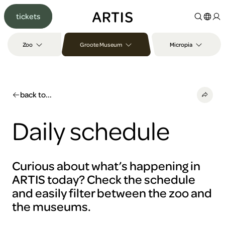
Go to
tickets
content
Go to
search
Zoo
Groote Museum
Micropia
Go to
footer
back to...
Daily schedule
Curious about what’s happening in
ARTIS today? Check the schedule
and easily filter between the zoo and
the museums.