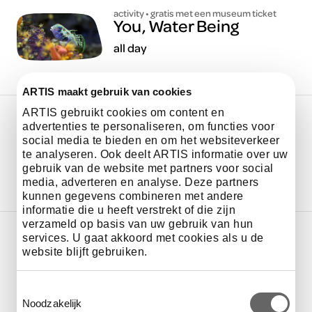
activity • gratis met een museum ticket
You, Water Being
all day
ARTIS maakt gebruik van cookies
ARTIS gebruikt cookies om content en
advertenties te personaliseren, om functies voor
workshop
Meet-ups
social media te bieden en om het websiteverkeer
te analyseren. Ook deelt ARTIS informatie over uw
all day
gebruik van de website met partners voor social
media, adverteren en analyse. Deze partners
kunnen gegevens combineren met andere
informatie die u heeft verstrekt of die zijn
verzameld op basis van uw gebruik van hun
services. U gaat akkoord met cookies als u de
activity • free with a museum ticket
website blijft gebruiken.
Water Wisdom Quiz
00.00 - 00.00
Toestemmingsselectie
Noodzakelijk