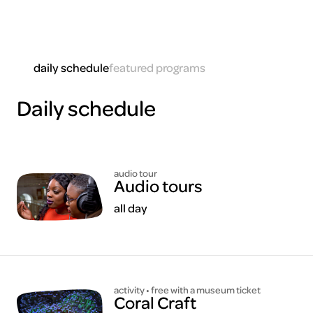
daily schedule
featured programs
Daily schedule
audio tour
Audio tours
all day
activity • free with a museum ticket
Coral Craft