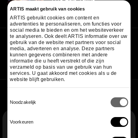
13.30 - 13.50
ARTIS maakt gebruik van cookies
ARTIS gebruikt cookies om content en
advertenties te personaliseren, om functies voor
social media te bieden en om het websiteverkeer
te analyseren. Ook deelt ARTIS informatie over uw
gebruik van de website met partners voor social
ARTIS talk • also in English
The Lab Talks
media, adverteren en analyse. Deze partners
kunnen gegevens combineren met andere
15.30 - 15.50
informatie die u heeft verstrekt of die zijn
verzameld op basis van uw gebruik van hun
services. U gaat akkoord met cookies als u de
website blijft gebruiken.
Toestemmingsselectie
Noodzakelijk
F
Voorkeuren
Sign up for the newsletter
o