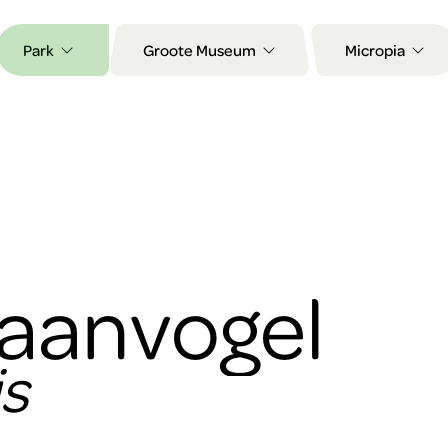
Park
Groote Museum
Micropia
raanvogel
s