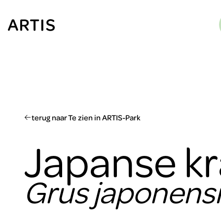
Ga naar
content
Ga
naar
zoeken
Ga
naar
footer
terug naar Te zien in ARTIS-Park
Japanse k
Grus japonensi