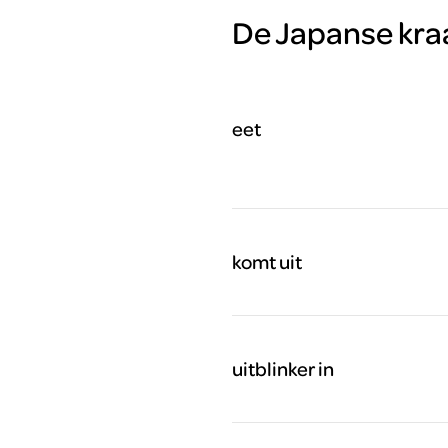
De Japanse kraa
eet
komt uit
uitblinker in