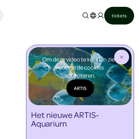
tickets
Nederlands
English
Om deze video te kunnen zien
moet je de cookies
accepteren.
ARTIS
Het nieuwe ARTIS-
Aquarium