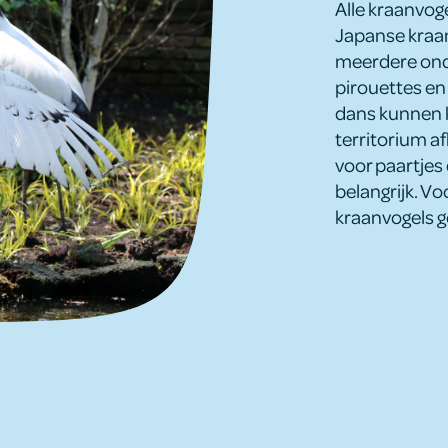
Alle kraanvog
Japanse kraanv
meerdere ond
pirouettes en
dans kunnen 
territorium a
voor paartjes 
belangrijk. V
kraanvogels ge