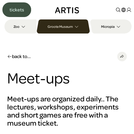
Go to
tickets
content
Go to
search
Zoo
Groote Museum
Micropia
Go to
footer
back to...
Meet-ups
Meet-ups are organized daily.. The
lectures, workshops, experiments
and short games are free with a
museum ticket.