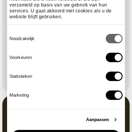
o
required field
first name
*
verzameld op basis van uw gebruik van hun
services. U gaat akkoord met cookies als u de
website blijft gebruiken.
t
required field
newsletter
*
Toestemmingsselectie
e
Noodzakelijk
required field
email address
*
r
Voorkeuren
I agree to the privacy policy.
This site is protected by reCAPTCHA and the Google
Privacy
Statistieken
Policy
and
Terms of Service
apply.
Marketing
Aanpassen