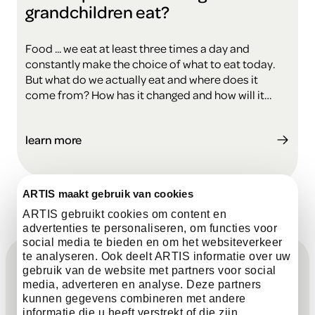
grandchildren eat?
Food ... we eat at least three times a day and
constantly make the choice of what to eat today.
But what do we actually eat and where does it
come from? How has it changed and how will it
change in the future? Taste and talk with us!
learn more
ARTIS maakt gebruik van cookies
ARTIS gebruikt cookies om content en
advertenties te personaliseren, om functies voor
F
social media te bieden en om het websiteverkeer
te analyseren. Ook deelt ARTIS informatie over uw
Sign up for the newsletter
gebruik van de website met partners voor social
o
media, adverteren en analyse. Deze partners
kunnen gegevens combineren met andere
informatie die u heeft verstrekt of die zijn