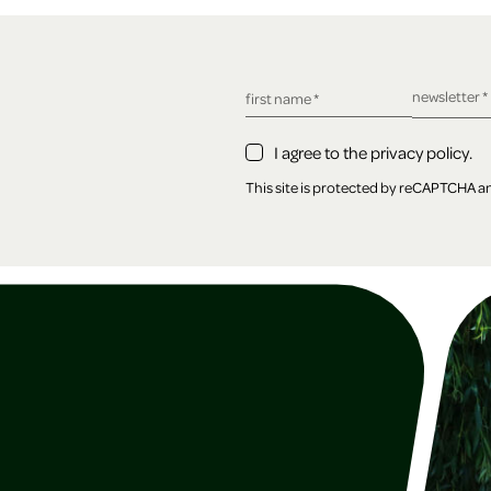
required fie
newsletter
*
required field
first name
*
I agree to the privacy policy.
This site is protected by reCAPTCHA 