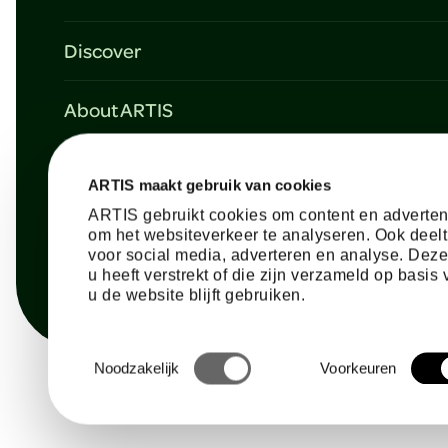
r
Discover
Plan your visit
About ARTIS
Agenda & activities
Mission & vision
Map
Need help?
Support ARTIS
ARTIS maakt gebruik van cookies
Schools
Contact & information
ARTIS gebruikt cookies om content en advertent
Partners of ARTIS
Memberships
om het websiteverkeer te analyseren. Ook deelt
Frequently asked questions
voor social media, adverteren en analyse. Dez
Press & News
Corporate events
u heeft verstrekt of die zijn verzameld op basi
u de website blijft gebruiken.
Toestemmingsselectie
Noodzakelijk
Voorkeuren
Terms and Conditions
Privacy statement
Cookies
© ARTIS 202