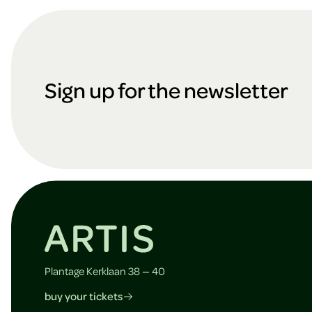
F
o
Sign up for the newsletter
o
t
e
Plantage Kerklaan 38 — 40
buy your tickets