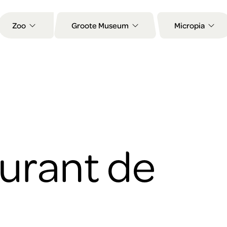
Zoo
Groote Museum
Micropia
urant de