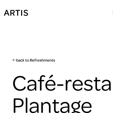
Go to
content
Go to
search
Go to
footer
back to Refreshments
Café-resta
Plantage