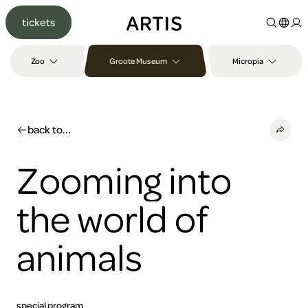
Go to
tickets
content
Go to
search
Zoo
Groote Museum
Micropia
Go to
footer
back to...
Zooming into
the world of
animals
special program