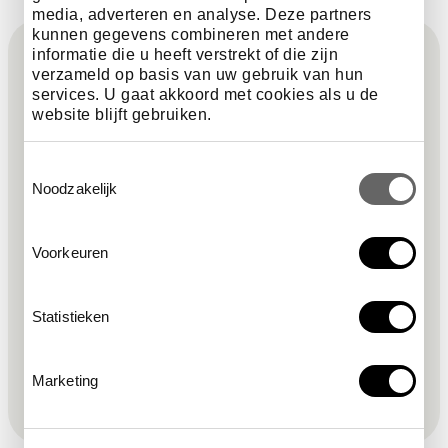
media, adverteren en analyse. Deze partners
F
kunnen gegevens combineren met andere
informatie die u heeft verstrekt of die zijn
Sign up for the newsletter
verzameld op basis van uw gebruik van hun
o
services. U gaat akkoord met cookies als u de
website blijft gebruiken.
o
required field
first name
*
Toestemmingsselectie
t
Noodzakelijk
required field
newsletter
*
e
Voorkeuren
required field
email address
*
r
Statistieken
I agree to the privacy policy.
This site is protected by reCAPTCHA and the Google
Privacy
Marketing
Policy
and
Terms of Service
apply.