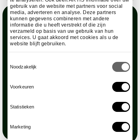
gebruik van de website met partners voor social
media, adverteren en analyse. Deze partners
kunnen gegevens combineren met andere
informatie die u heeft verstrekt of die zijn
verzameld op basis van uw gebruik van hun
Plantage Kerklaan 38 — 40
services. U gaat akkoord met cookies als u de
website blijft gebruiken.
buy your tickets
Toestemmingsselectie
Noodzakelijk
Discover
Plan your visit
About ARTIS
Voorkeuren
Agenda & activities
Mission & vision
Map
Need help?
Statistieken
Support ARTIS
Schools
Contact & information
Partners of ARTIS
Memberships
Marketing
Frequently asked questions
Press & News
Corporate events