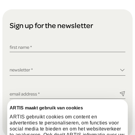
F
Sign up for the newsletter
o
o
required field
first name
*
t
required field
newsletter
*
e
required field
email address
*
r
I agree to the privacy policy.
ARTIS maakt gebruik van cookies
ARTIS gebruikt cookies om content en
This site is protected by reCAPTCHA and the Google
Privacy
advertenties te personaliseren, om functies voor
Policy
and
Terms of Service
apply.
social media te bieden en om het websiteverkeer
te analyseren. Ook deelt ARTIS informatie over uw