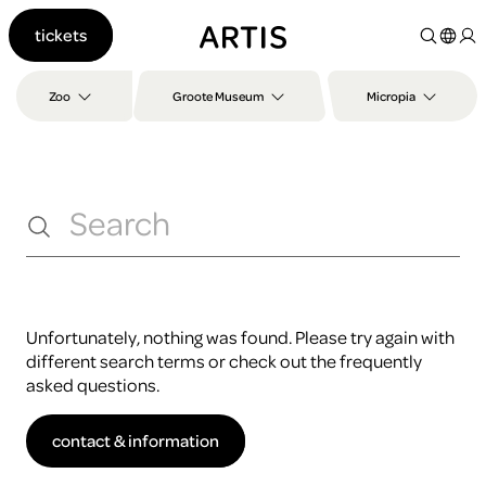
Go to
tickets
content
Go to
search
Zoo
Groote Museum
Micropia
Go to
footer
search query
Unfortunately, nothing was found. Please try again with
different search terms or check out the frequently
asked questions.
contact & information