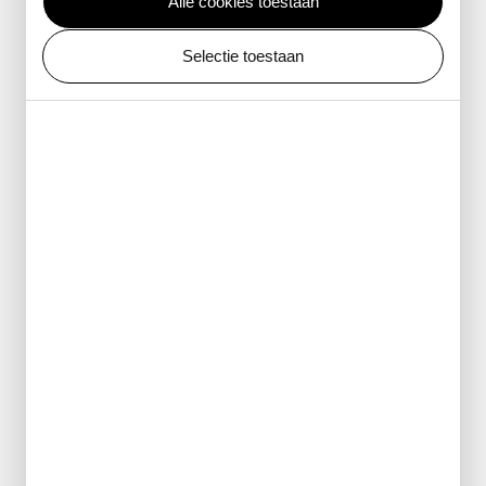
Alle cookies toestaan
Selectie toestaan
basisonderwijs
Planetariumshow
Expeditie zonnestelsel
Jonge ruimtereizigers, verzamel je! Tijdens een reis
door het zonnestelsel leer je alles over de
diversiteit van de ruimte.
kom meer te weten