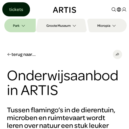
Ga naar
tickets
content
Ga
naar
Park
Groote Museum
Micropia
zoeken
Ga
naar
footer
terug naar...
Onderwijsaanbod
in ARTIS
Tussen flamingo’s in de dierentuin,
microben en ruimtevaart wordt
leren over natuur een stuk leuker