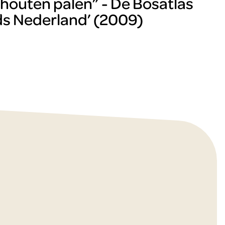
 houten palen” - De Bosatlas
s Nederland’ (2009)