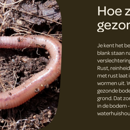
Hoe z
gezo
Je kent het b
blank staan n
verslechterin
Rust, reinhei
met rust laat 
wormen uit. W
gezonde bode
grond. Dat zo
in de bodem - 
waterhuishou