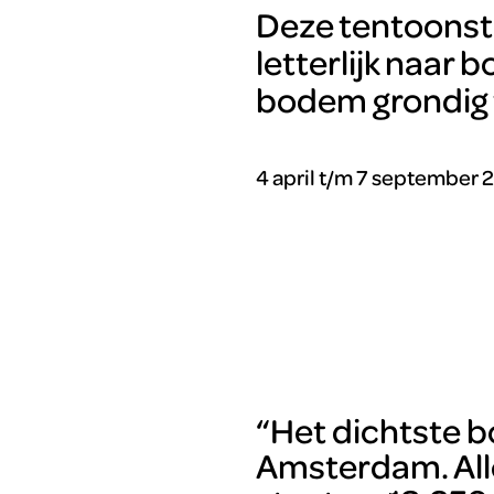
Deze tentoonste
letterlijk naar 
bodem grondig 
4 april t/m 7 september 
“Het dichtste b
Amsterdam. Alle