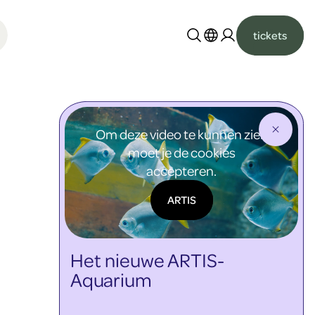
tickets
Nederlands
English
Om deze video te kunnen zien
moet je de cookies
accepteren.
ARTIS
Het nieuwe ARTIS-
Aquarium