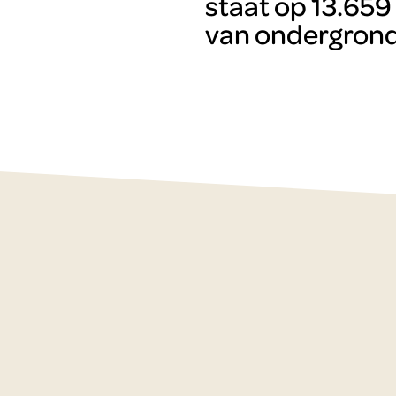
staat op 13.659
van ondergrond
n