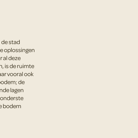
 de stad
e oplossingen
r al deze
 is de ruimte
aar vooral ook
ebodem; de
nde lagen
t onderste
 de bodem