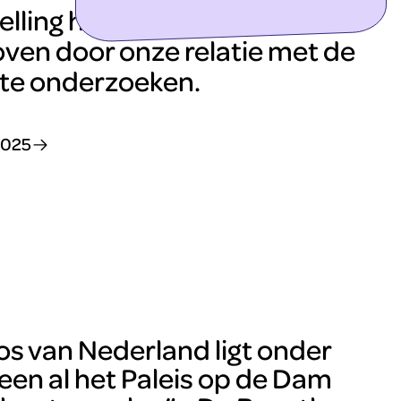
ontdek meer
lling haalt het onderste
boven door onze relatie met de
te onderzoeken.
2025
os van Nederland ligt onder
en al het Paleis op de Dam